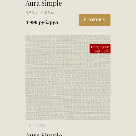
Aura Simple
0,53 х 10,05 м.
В КОРЗИНУ
4 990 руб./рул
Спец. цена:
3490 руб.
# RG35708
Aura Simple