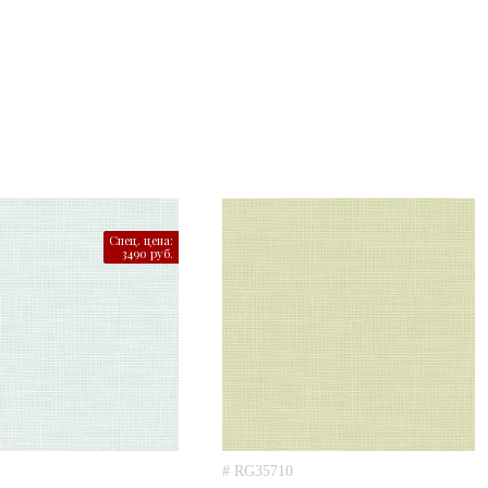
Спец. цена:
3490 руб.
# RG35710