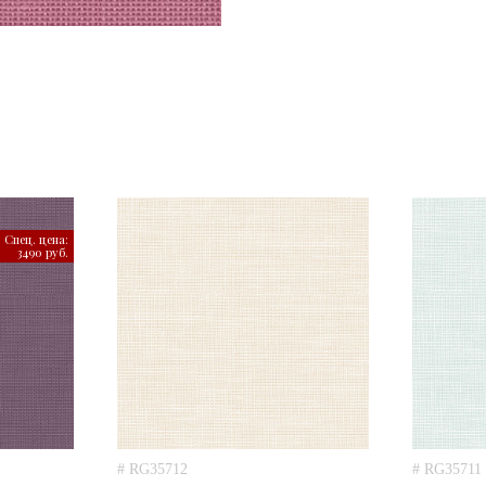
Спец. цена:
3490 руб.
# RG35712
# RG35711