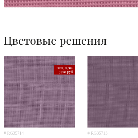
Цветовые решения
Спец. цена:
3490 руб.
# RG35714
# RG35713