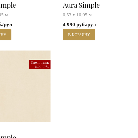
imple
Aura Simple
05 м.
0,53 х 10,05 м.
б./рул
4 990 руб./рул
ИНУ
В КОРЗИНУ
Спец. цена:
3490 руб.
imple