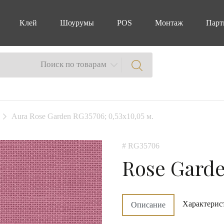
Клей
Шоурумы
POS
Монтаж
Парт
Поиск по товарам
Aura Rose Garden RG35706; 0,53х10,05 м.
# RG35706
Rose Gard
Характерис
Описание