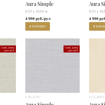
Aura Simple
Aura S
0,53 х 10,05 м.
0,53 х 10,
4 990 руб./рул
4 990 ру
В КОРЗИНУ
В КОРЗ
Спец. цена:
Спец. цена:
3490 руб.
3490 руб.
# RG35707
# CG28873
Aura Simple
Aura S