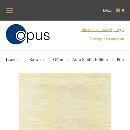
Вход
0
Блок поиска
Эксклюзивные бренды
Интернет-магазин
Главная
Каталог
Обои
Aura Studio Edition
Primav