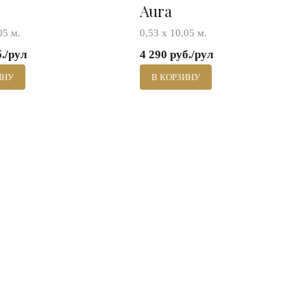
Aura
05 м.
0,53 х 10,05 м.
б./рул
4 290 руб./рул
ИНУ
В КОРЗИНУ