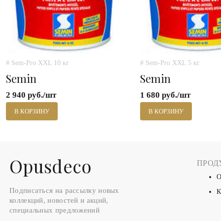
# Sem-Pro XXL 10 кг
# Sem-Pro XXL 5 кг.
Semin
Semin
2 940 руб./шт
1 680 руб./шт
В КОРЗИНУ
В КОРЗИНУ
Оpusdeco
ПРОД
О
Подписаться на рассылку новых
К
коллекций, новостей и акций,
специальных предложений