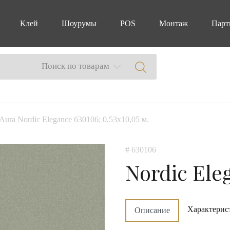
Клей
Шоурумы
POS
Монтаж
Парт
Поиск по товарам
Aura Nordic Elegance 630106; 0,53x10,05 м.
# 630106
Nordic Ele
Характерис
Описание