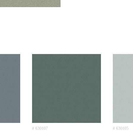
# 630107
# 630105