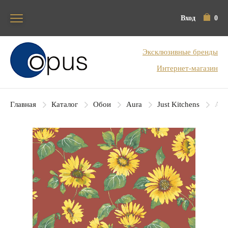
Вход
0
Блок поиска
Эксклюзивные бренды
Интернет-магазин
Главная
Каталог
Обои
Aura
Just Kitchens
Aur