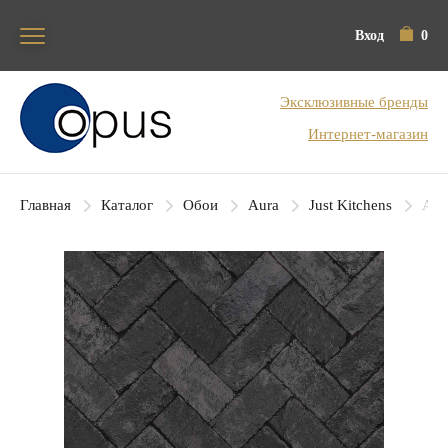
Вход
0
Блок поиска
Эксклюзивные бренды
Интернет-магазин
Главная
Каталог
Обои
Aura
Just Kitchens
Aur