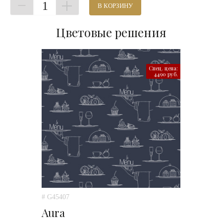
1
В КОРЗИНУ
Цветовые решения
Спец. цена:
4490 руб.
# G45407
Aura