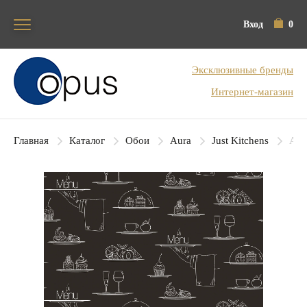
Вход
0
Блок поиска
Эксклюзивные бренды
Интернет-магазин
Главная
Каталог
Обои
Aura
Just Kitchens
Aur