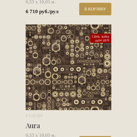
0,53 х 10,05 м.
В КОРЗИНУ
6 710 руб./рул
Спец. цена:
4490 руб.
# G45369
Aura
0,53 х 10,05 м.