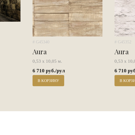
# G45340
# G45352
Aura
Aura
0,53 х 10,05 м.
0,53 х 10,
6 710 руб./рул
6 710 ру
В КОРЗИНУ
В КОРЗ