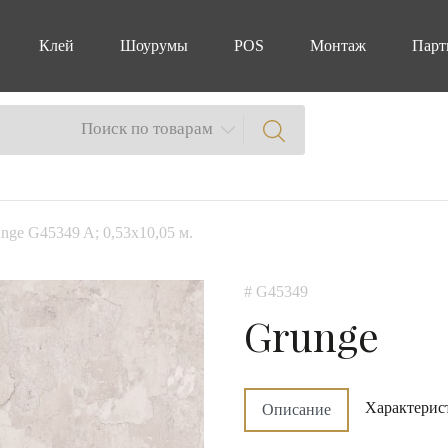
Клей
Шоурумы
POS
Монтаж
Парт
Поиск по товарам
nge G45349 A; 0,53х10,05 м.
# G45349
Grunge
Характерис
Описание