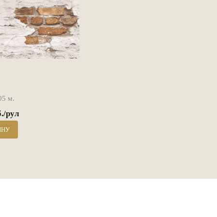
05 м.
б./рул
ИНУ