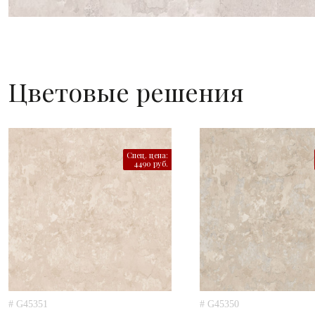
Цветовые решения
Спец. цена:
4490 руб.
# G45351
# G45350