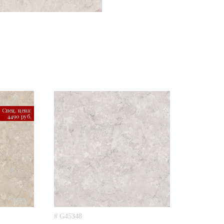
Спец. цена:
4490 руб.
# G45348