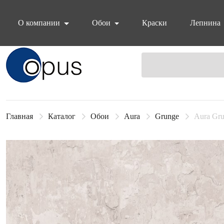
О компании
Обои
Краски
Лепнина
Блок поиска
Главная
Каталог
Обои
Aura
Grunge
Aura Gru