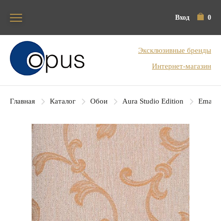
Вход
0
Блок поиска
Эксклюзивные бренды
Интернет-магазин
Главная
Каталог
Обои
Aura Studio Edition
Emanu