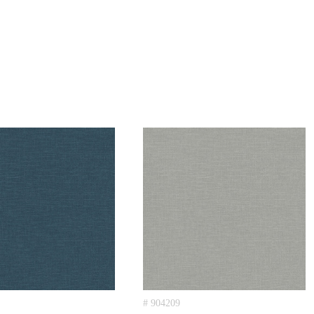
# 904209