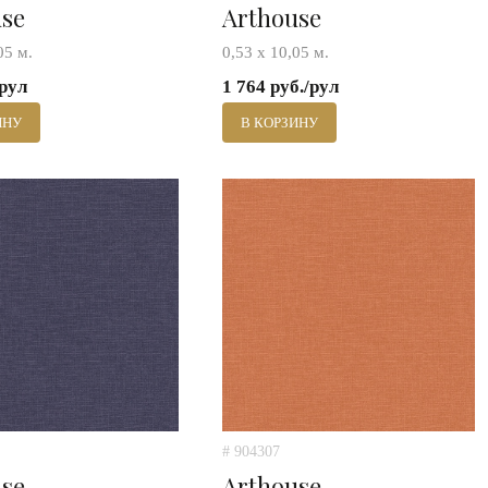
use
Arthouse
05 м.
0,53 х 10,05 м.
/рул
1 764 руб./рул
ИНУ
В КОРЗИНУ
# 904307
use
Arthouse