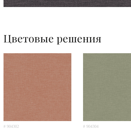
Цветовые решения
# 904302
# 904304