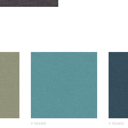
# 904400
# 904404