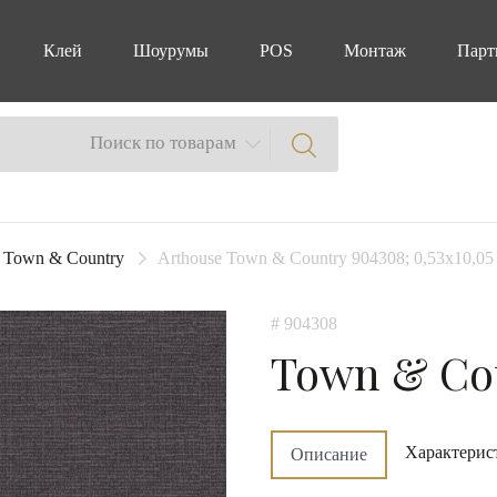
Клей
Шоурумы
POS
Монтаж
Парт
Поиск по товарам
Town & Country
Arthouse Town & Country 904308; 0,53х10,05
# 904308
Town & Co
Характерис
Описание