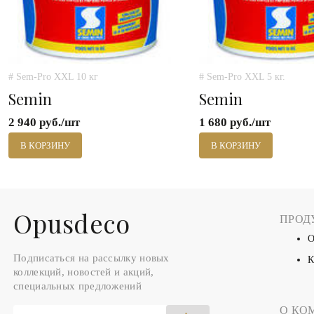
# Sem-Pro XXL 10 кг
# Sem-Pro XXL 5 кг.
Semin
Semin
2 940 руб./шт
1 680 руб./шт
В КОРЗИНУ
В КОРЗИНУ
Оpusdeco
ПРОД
О
Подписаться на рассылку новых
К
коллекций, новостей и акций,
специальных предложений
О КО