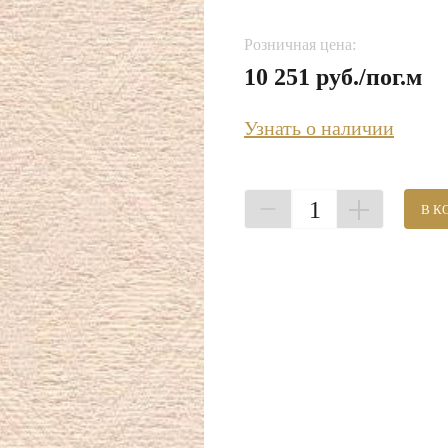
Розничная цена:
10 251 руб./пог.м
Узнать о наличии
1
В К