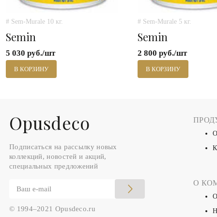
# Sem-Murale 10 кг.
# Sem-Murale 5 кг.
Semin
Semin
5 030 руб./шт
2 800 руб./шт
В КОРЗИНУ
В КОРЗИНУ
Оpusdeco
ПРОД
О
Подписаться на рассылку новых
К
коллекций, новостей и акций,
специальных предложений
О КО
О
© 1994–2021 Opusdeco.ru
Н