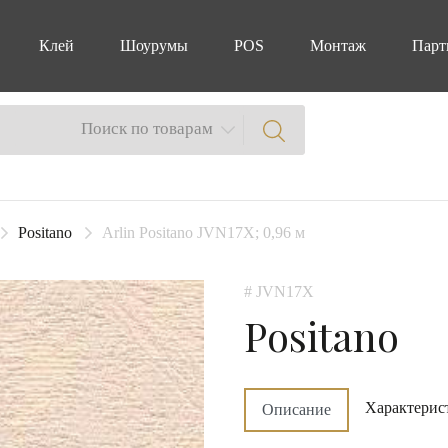
Клей
Шоурумы
POS
Монтаж
Парт
Поиск по товарам
Positano
Arlin Positano JVN17X; 0,96 м
# JVN17X
Positano
Характерис
Описание