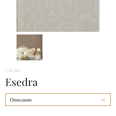
# 3H-04A
Esedra
Описание