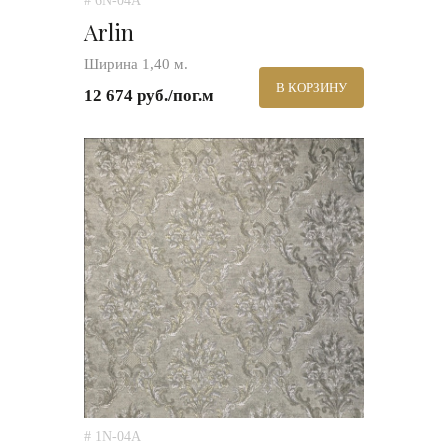
# 6N-04A
Arlin
Ширина 1,40 м.
В КОРЗИНУ
12 674 руб./пог.м
# 1N-04A