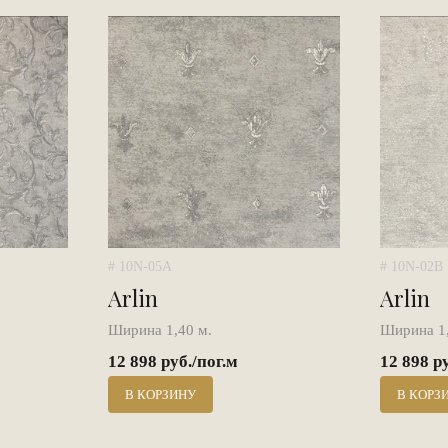
# 10N-05A
# 10N-02B
Arlin
Arlin
Ширина 1,40 м.
Ширина 1,
12 898 руб./пог.м
12 898 р
В КОРЗИНУ
В КОРЗ