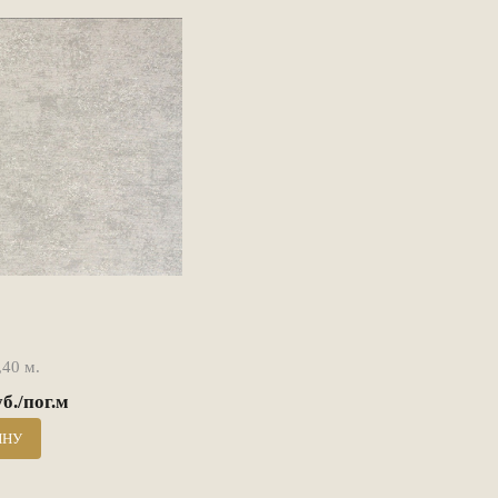
40 м.
уб./пог.м
ИНУ