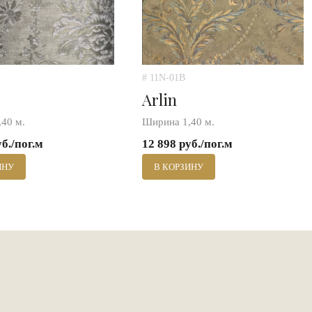
# 11N-01B
Arlin
40 м.
Ширина 1,40 м.
уб./пог.м
12 898 руб./пог.м
ИНУ
В КОРЗИНУ