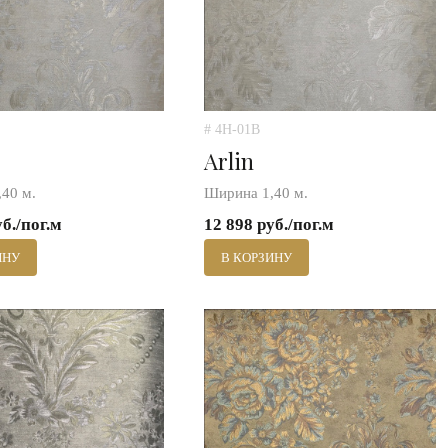
# 4H-01B
Arlin
40 м.
Ширина 1,40 м.
уб./пог.м
12 898 руб./пог.м
ИНУ
В КОРЗИНУ