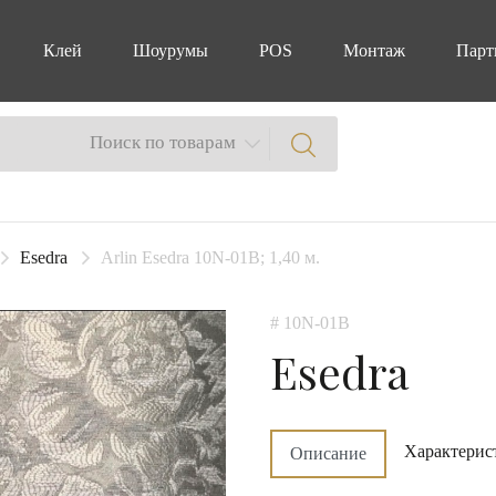
Клей
Шоурумы
POS
Монтаж
Парт
Поиск по товарам
Esedra
Arlin Esedra 10N-01B; 1,40 м.
# 10N-01B
Esedra
Характерис
Описание