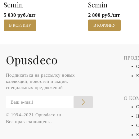
Semin
Semin
5 030 руб./шт
2 800 руб./шт
В КОРЗИНУ
В КОРЗИНУ
Оpusdeco
ПРОД
О
Подписаться на рассылку новых
К
коллекций, новостей и акций,
специальных предложений
О КО
О
© 1994–2021 Opusdeco.ru
Н
Все права защищены.
С
К