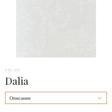
# DL-21D
Dalia
Описание