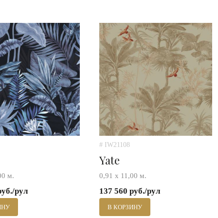
# IW21108
Yate
00 м.
0,91 х 11,00 м.
руб./рул
137 560 руб./рул
ИНУ
В КОРЗИНУ