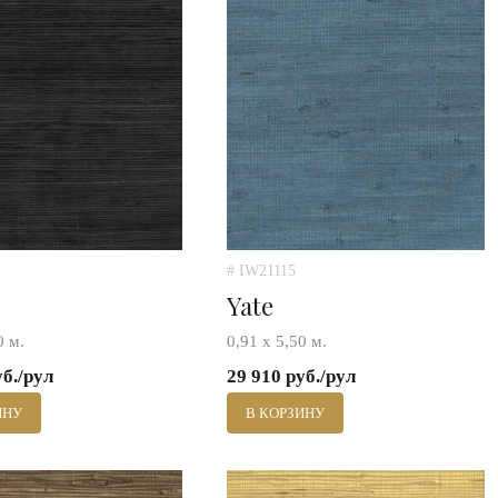
# IW21115
Yate
0 м.
0,91 х 5,50 м.
уб./рул
29 910 руб./рул
ИНУ
В КОРЗИНУ