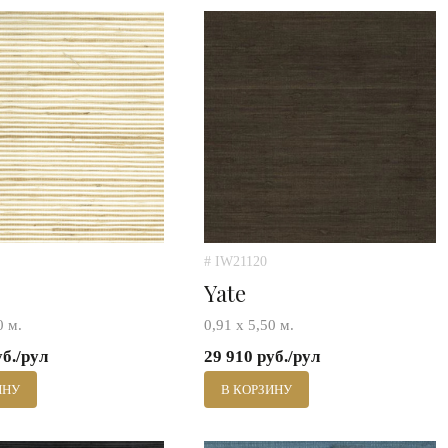
# IW21120
Yate
0 м.
0,91 х 5,50 м.
уб./рул
29 910 руб./рул
ИНУ
В КОРЗИНУ