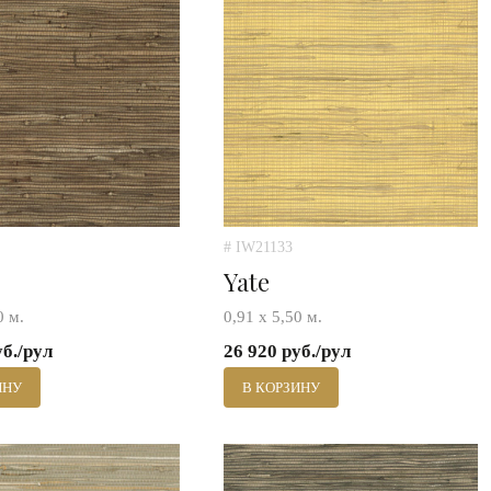
# IW21133
Yate
0 м.
0,91 х 5,50 м.
уб./рул
26 920 руб./рул
ИНУ
В КОРЗИНУ