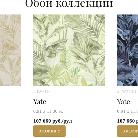
Обои коллекции
# IW21102
# IW21101
Yate
Yate
0,91 х 11,00 м.
0,91 х 11,
107 660 руб./рул
107 660 
В КОРЗИНУ
В КОРЗ