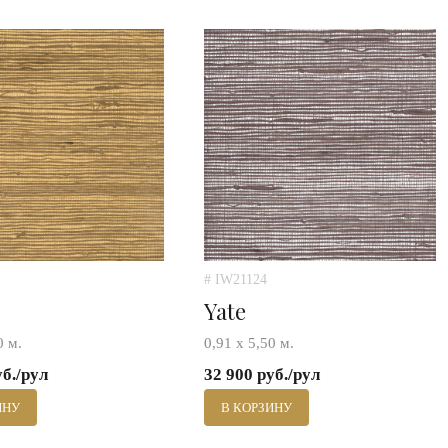
# IW21124
Yate
0 м.
0,91 х 5,50 м.
уб./рул
32 900 руб./рул
ИНУ
В КОРЗИНУ