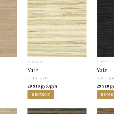
# IW21117
# IW21116
Yate
Yate
0,91 х 5,50 м.
0,91 х 5,5
29 910 руб./рул
29 910 р
В КОРЗИНУ
В КОРЗ