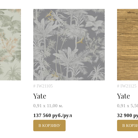
# IW21105
# IW21125
Yate
Yate
0,91 х 11,00 м.
0,91 х 5,5
137 560 руб./рул
32 900 р
В КОРЗИНУ
В КОРЗ