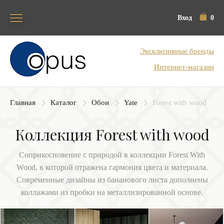
Вход
0
Блок поиска
Эксклюзивные бренды
Интернет-магазин
Главная
Каталог
Обои
Yate
Forest with wood
Коллекция Forest with wood
Соприкосновение с природой в коллекции Forest With
Wood, в которой отражена гармония цвета и материала.
Современные дизайны из бананового листа дополнены
коллажами из пробки на металлизированной основе.