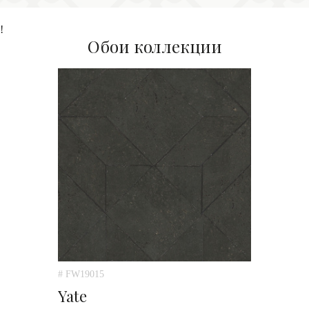
!
Обои коллекции
# FW19015
Yate