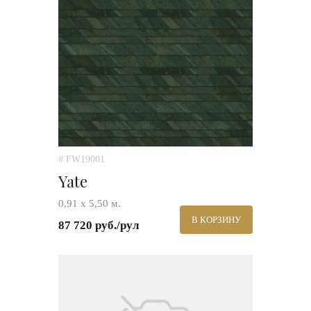
# FW19001
Yate
0,91 х 5,50 м.
В КОРЗИНУ
87 720 руб./рул