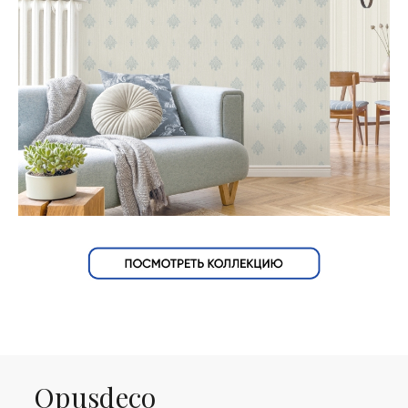
Оpusdeco