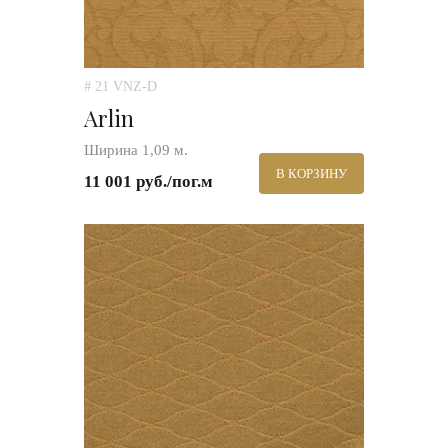
# 21 VNZ-D
Arlin
Ширина 1,09 м.
В КОРЗИНУ
11 001 руб./пог.м