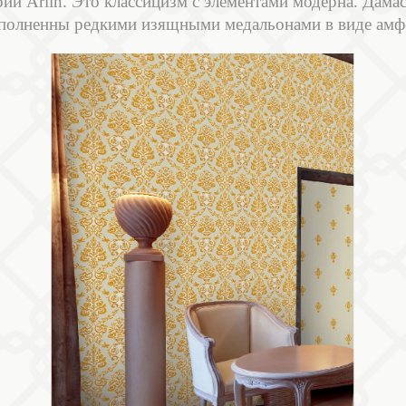
рии Arlin. Это классицизм с элементами модерна. Дамас
полненны редкими изящными медальонами в виде амф