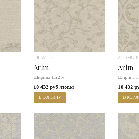
# 8 SMG-C
# 8 SMG-B
Arlin
Arlin
Ширина 1,22 м.
Ширина 1,
10 432 руб./пог.м
10 432 р
В КОРЗИНУ
В КОРЗ