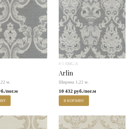
# 1 SMG-A
Arlin
22 м.
Ширина 1,22 м.
уб./пог.м
10 432 руб./пог.м
ИНУ
В КОРЗИНУ