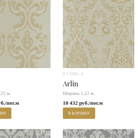
# 5 SMG-A
Arlin
22 м.
Ширина 1,22 м.
уб./пог.м
10 432 руб./пог.м
ИНУ
В КОРЗИНУ