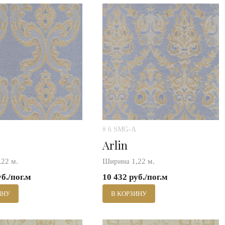
# 6 SMG-A
Arlin
22 м.
Ширина 1,22 м.
уб./пог.м
10 432 руб./пог.м
ИНУ
В КОРЗИНУ