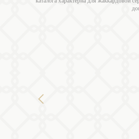
каталога характерна для жаккардовой се
до
Previous