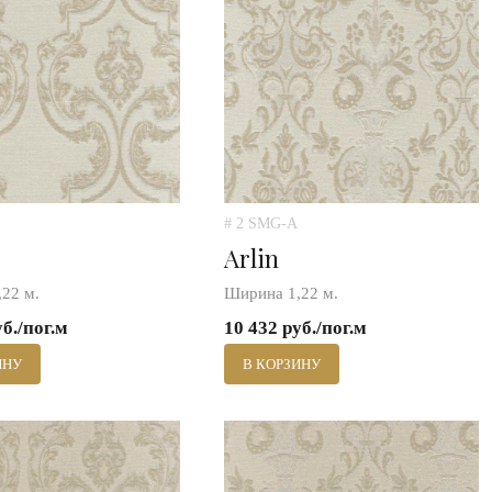
# 2 SMG-A
Arlin
22 м.
Ширина 1,22 м.
уб./пог.м
10 432 руб./пог.м
ИНУ
В КОРЗИНУ