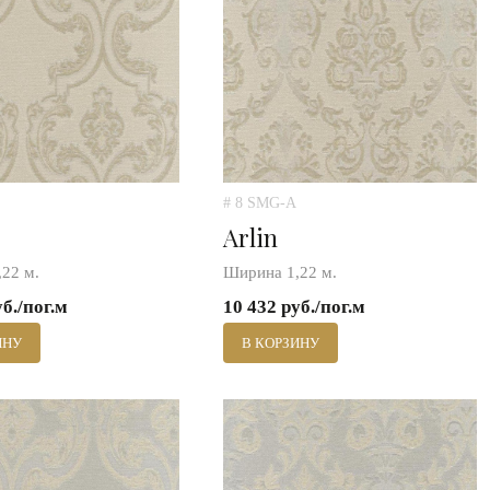
# 8 SMG-A
Arlin
22 м.
Ширина 1,22 м.
уб./пог.м
10 432 руб./пог.м
ИНУ
В КОРЗИНУ