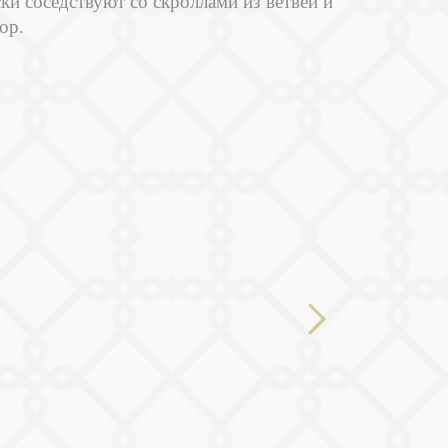
ки соседствуют со скроллами из ветвей и
ор.
Next