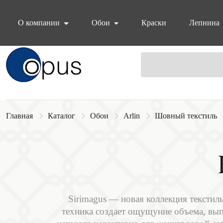
О компании
Обои
Краски
Лепнина
Блок поиска
Главная
Каталог
Обои
Arlin
Шовный текстиль
Sirimagus — новая коллекция текстил
техника создает ощущуние объема, вып