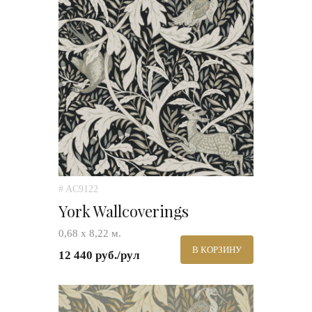
# AC9122
York Wallcoverings
0,68 х 8,22 м.
В КОРЗИНУ
12 440 руб./рул