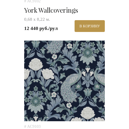
# AC9102
York Wallcoverings
0,68 х 8,22 м.
В КОРЗИНУ
12 440 руб./рул
# AC9103