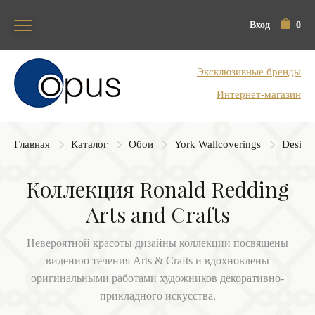
Вход
0
Блок поиска
Эксклюзивные бренды
Интернет-магазин
Главная
Каталог
Обои
York Wallcoverings
Designe
Коллекция Ronald Redding
Arts and Crafts
Невероятной красоты дизайны коллекции посвящены
видению течения Arts & Crafts и вдохновлены
оригинальными работами художников декоративно-
прикладного искусства.