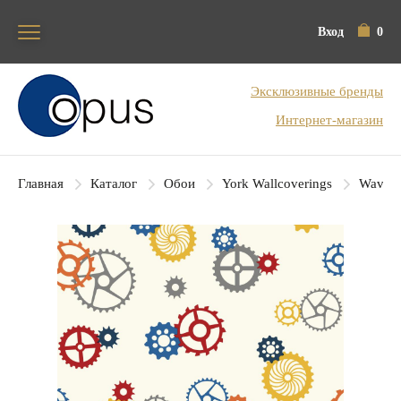
Вход
0
Блок поиска
Эксклюзивные бренды
Интернет-магазин
Главная
Каталог
Обои
York Wallcoverings
Waverl