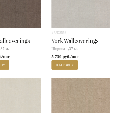
# UD2558
allcoverings
York Wallcoverings
37 м.
Ширина 1,37 м.
б./пог
5 730 руб./пог
ИНУ
В КОРЗИНУ