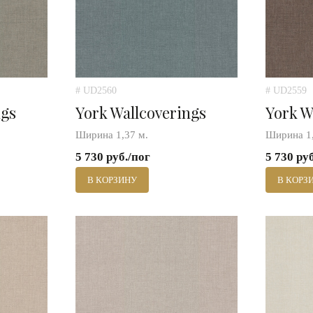
# UD2560
# UD2559
ngs
York Wallcoverings
York W
Ширина 1,37 м.
Ширина 1,
5 730 руб./пог
5 730 ру
В КОРЗИНУ
В КОРЗ