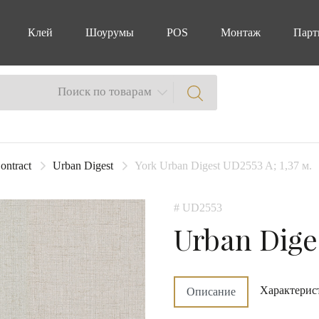
Клей
Шоурумы
POS
Монтаж
Парт
Поиск по товарам
ontract
Urban Digest
York Urban Digest UD2553 A; 1,37 м.
# UD2553
Urban Dige
Характерис
Описание