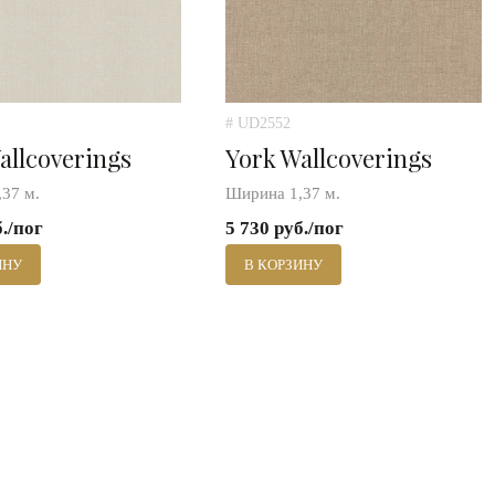
# UD2552
allcoverings
York Wallcoverings
37 м.
Ширина 1,37 м.
б./пог
5 730 руб./пог
ИНУ
В КОРЗИНУ