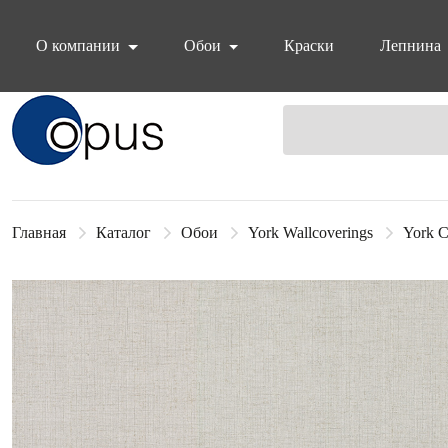
О компании
Обои
Краски
Лепнина
Блок поиска
Главная
Каталог
Обои
York Wallcoverings
York C