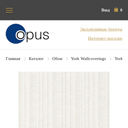
Вход
0
Блок поиска
Эксклюзивные бренды
Интернет-магазин
Главная
Каталог
Обои
York Wallcoverings
York Co