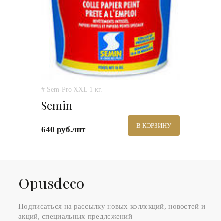
# Sem-Pro XXL 1 кг.
Semin
В КОРЗИНУ
640 руб./шт
Оpusdeco
Подписаться на рассылку новых коллекций, новостей и
акций, специальных предложений