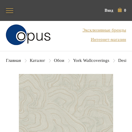
Вход
0
Блок поиска
Эксклюзивные бренды
Интернет-магазин
Главная
Каталог
Обои
York Wallcoverings
Designe