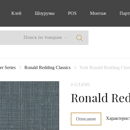
Клей
Шоурумы
POS
Монтаж
Парт
Поиск по товарам
er Series
Ronald Redding Classics
York Ronald Redding Class
# GT4595
Ronald Red
Характерис
Описание