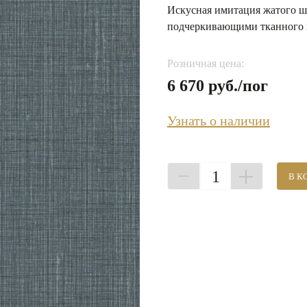
Искусная имитация жатого ш
подчеркивающими тканного 
Розничная цена:
6 670 руб./пог
Узнать о наличии
1
В К