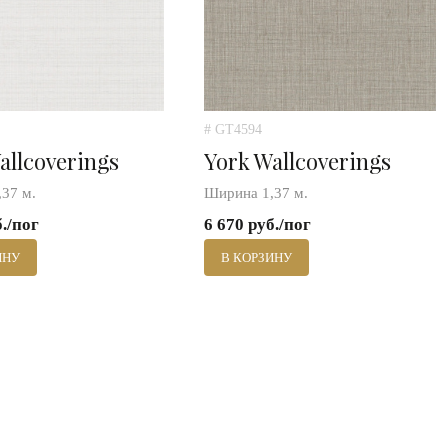
# GT4594
allcoverings
York Wallcoverings
37 м.
Ширина 1,37 м.
б./пог
6 670 руб./пог
ИНУ
В КОРЗИНУ