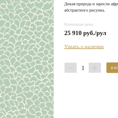
Дикая природа и заросли афр
абстрактного рисунка.
Розничная цена:
25 910 руб./рул
Узнать о наличии
1
В К