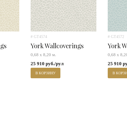
# GT4574
# GT4572
ngs
York Wallcoverings
York W
0,68 х 8,20 м.
0,68 х 8,2
25 910 руб./рул
25 910 р
В КОРЗИНУ
В КОРЗ