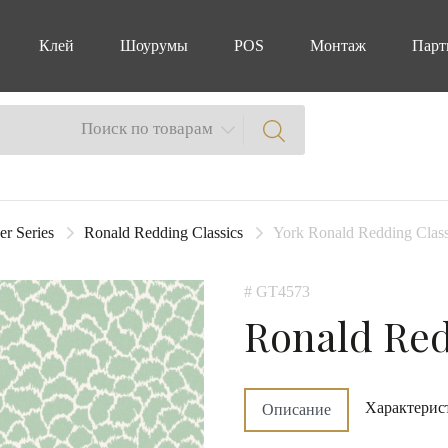
Клей
Шоурумы
POS
Монтаж
Парт
Поиск по товарам
er Series
Ronald Redding Classics
York Ronald Redding Class
# GT4573
Ronald Red
Характерис
Описание