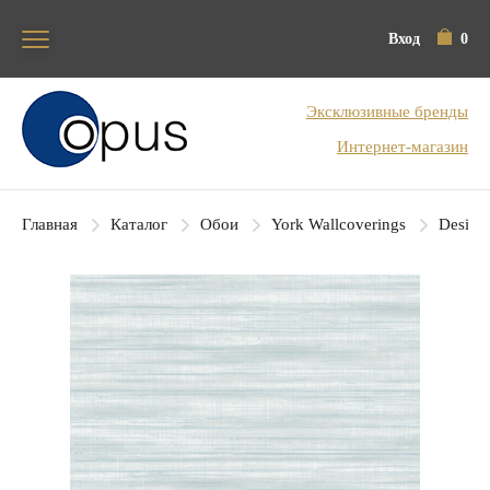
Вход
0
Блок поиска
Эксклюзивные бренды
Интернет-магазин
Главная
Каталог
Обои
York Wallcoverings
Designe