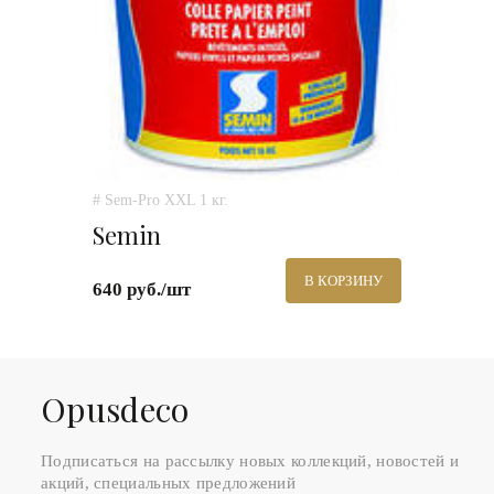
# Sem-Pro XXL 1 кг.
Semin
В КОРЗИНУ
640 руб./шт
Оpusdeco
Подписаться на рассылку новых коллекций, новостей и
акций, специальных предложений