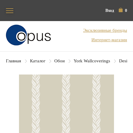
Вход
0
Блок поиска
Эксклюзивные бренды
Интернет-магазин
Главная
Каталог
Обои
York Wallcoverings
Designe