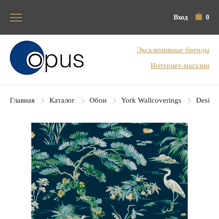
Вход
0
Блок поиска
Эксклюзивные бренды
Интернет-магазин
Главная
Каталог
Обои
York Wallcoverings
Designe