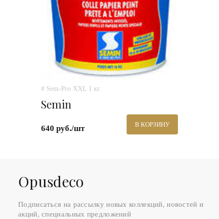
# Sem-Pro XXL 1 кг.
Semin
В КОРЗИНУ
640 руб./шт
Оpusdeco
Подписаться на рассылку новых коллекций, новостей и
акций, специальных предложений