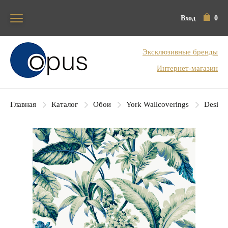
Вход
0
Блок поиска
Эксклюзивные бренды
Интернет-магазин
Главная
Каталог
Обои
York Wallcoverings
Designe