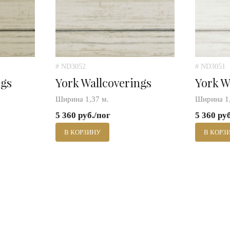
# ND3052
# ND3051
ngs
York Wallcoverings
York W
Ширина 1,37 м.
Ширина 1,
5 360 руб./пог
5 360 ру
В КОРЗИНУ
В КОРЗ