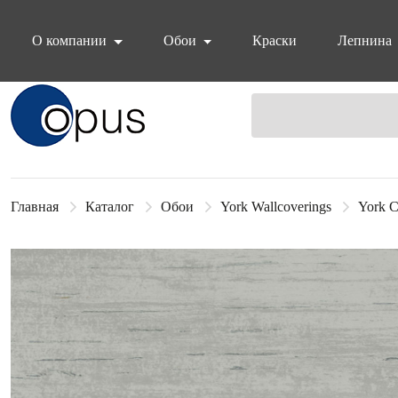
О компании
Обои
Краски
Лепнина
Блок поиска
Главная
Каталог
Обои
York Wallcoverings
York C