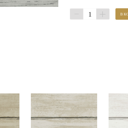
1
В К