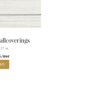
allcoverings
37 м.
б./пог
ИНУ