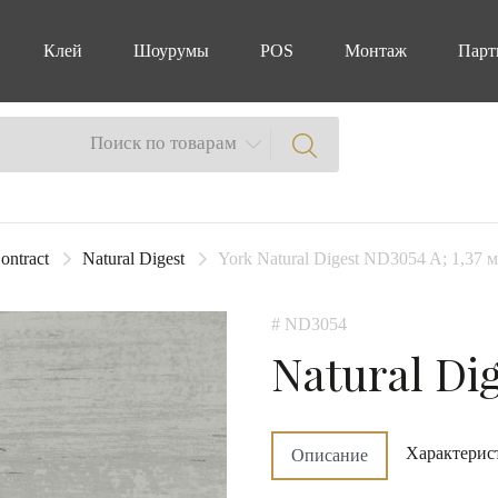
Клей
Шоурумы
POS
Монтаж
Парт
Поиск по товарам
ontract
Natural Digest
York Natural Digest ND3054 A; 1,37 м
# ND3054
Natural Di
Характерис
Описание