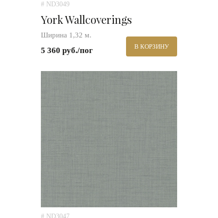
# ND3049
York Wallcoverings
Ширина 1,32 м.
В КОРЗИНУ
5 360 руб./пог
# ND3047