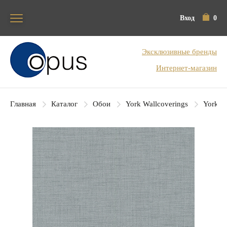
Вход
0
Блок поиска
Эксклюзивные бренды
Интернет-магазин
Главная
Каталог
Обои
York Wallcoverings
York Co