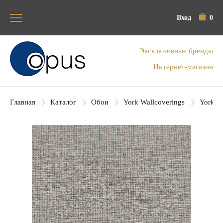
Вход
0
Блок поиска
Эксклюзивные бренды
Интернет-магазин
Главная
Каталог
Обои
York Wallcoverings
York Co