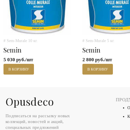
# Sem-Murale 10 кг.
# Sem-Murale 5 кг.
Semin
Semin
5 030 руб./шт
2 800 руб./шт
В КОРЗИНУ
В КОРЗИНУ
Оpusdeco
ПРОД
О
Подписаться на рассылку новых
К
коллекций, новостей и акций,
специальных предложений