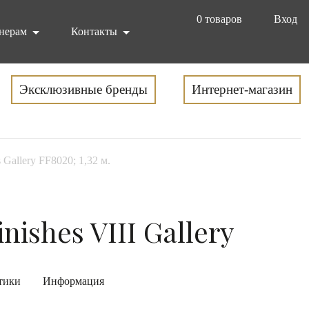
0
товаров
Вход
нерам
Контакты
Эксклюзивные бренды
Интернет-магазин
 Gallery FF8020; 1,32 м.
nishes VIII Gallery
тики
Информация