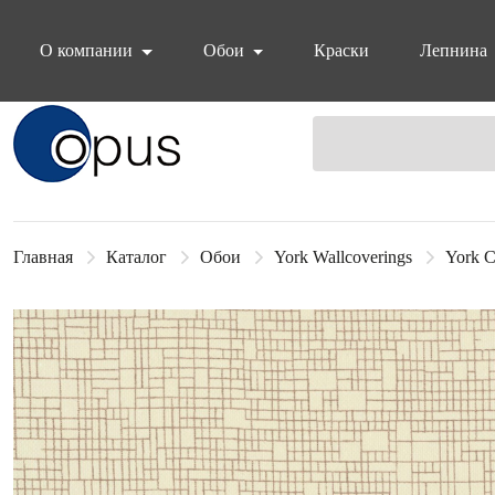
О компании
Обои
Краски
Лепнина
Блок поиска
Главная
Каталог
Обои
York Wallcoverings
York C