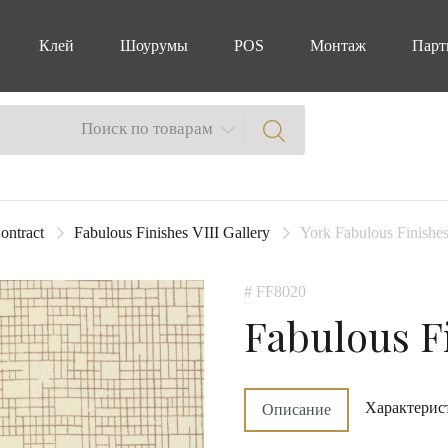
Клей
Шоурумы
POS
Монтаж
Парт
Поиск по товарам
ontract
Fabulous Finishes VIII Gallery
York Fabulous Finishes
# FF8020
Fabulous Fi
Характерис
Описание