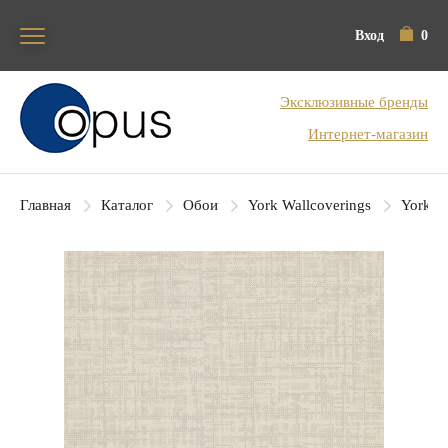
Вход
0
Блок поиска
Эксклюзивные бренды
Интернет-магазин
Главная
Каталог
Обои
York Wallcoverings
York Co