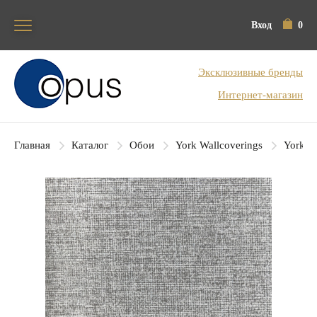
Вход
0
Блок поиска
Эксклюзивные бренды
Интернет-магазин
Главная
Каталог
Обои
York Wallcoverings
York Co