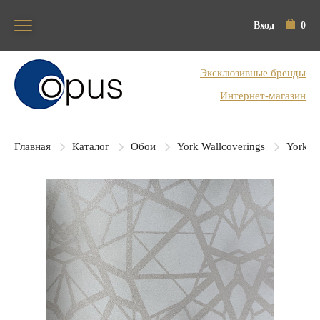
Вход
0
Блок поиска
Эксклюзивные бренды
Интернет-магазин
Главная
Каталог
Обои
York Wallcoverings
York Co