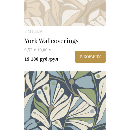
# MT5629
York Wallcoverings
0,52 х 10,00 м.
В КОРЗИНУ
19 180 руб./рул