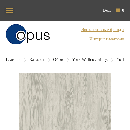
Вход
0
Блок поиска
Эксклюзивные бренды
Интернет-магазин
Главная
Каталог
Обои
York Wallcoverings
York Co