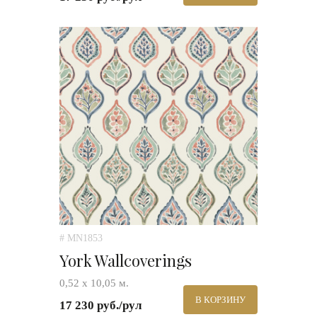
# MN1853
York Wallcoverings
0,52 х 10,05 м.
В КОРЗИНУ
17 230 руб./рул