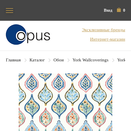
Вход
0
Блок поиска
Эксклюзивные бренды
Интернет-магазин
Главная
Каталог
Обои
York Wallcoverings
York Co