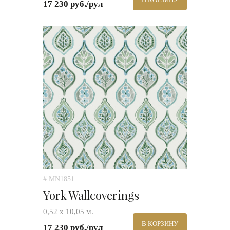
17 230 руб./рул
# MN1851
York Wallcoverings
0,52 х 10,05 м.
В КОРЗИНУ
17 230 руб./рул