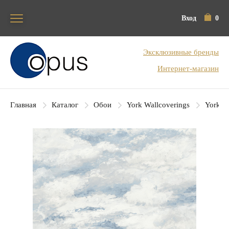
Вход
0
Блок поиска
Эксклюзивные бренды
Интернет-магазин
Главная
Каталог
Обои
York Wallcoverings
York Co