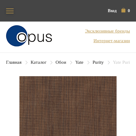
Вход
0
Блок поиска
Эксклюзивные бренды
Интернет-магазин
Главная
Каталог
Обои
Yate
Purity
Yate Purity