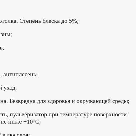
отолка. Степень блеска до 5%;
изны;
ь;
, антиплесень;
й уход;
чна. Безвредна для здоровья и окружающей среды;
сть, пульверизатор при температуре поверхности
не ниже +10°С;
2 в два слоя;