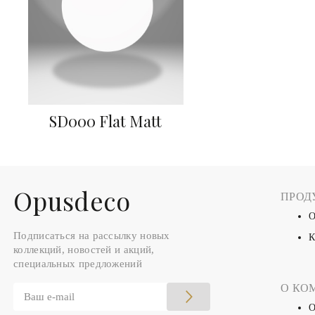
SD000 Flat Matt
Оpusdeco
ПРОД
О
Подписаться на рассылку новых
К
коллекций, новостей и акций,
специальных предложений
О КО
О