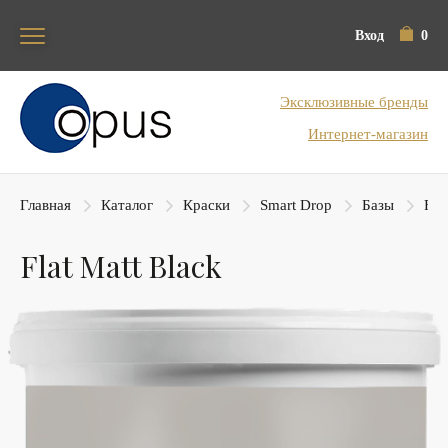
Вход
0
Блок поиска
Эксклюзивные бренды
Интернет-магазин
Главная
Каталог
Краски
Smart Drop
Базы
Fla
Flat Matt Black