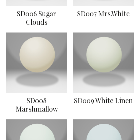
SD006 Sugar
SD007 Mrs.White
Clouds
SD008
SD009 White Linen
Marshmallow