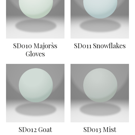
SD010 Majors`s
SD011 Snowflakes
Gloves
SD012 Goat
SD013 Mist