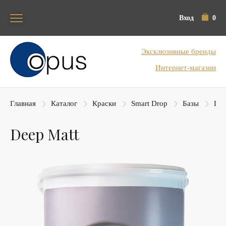
Вход
0
Блок поиска
Эксклюзивные бренды
Интернет-магазин
Главная
Каталог
Краски
Smart Drop
Базы
Dee
Deep Matt