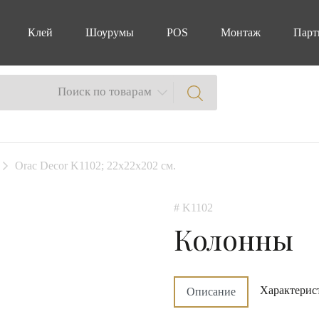
Клей
Шоурумы
POS
Монтаж
Парт
Поиск по товарам
Orac Decor K1102; 22х22х202 см.
# K1102
Колонны
Характерис
Описание