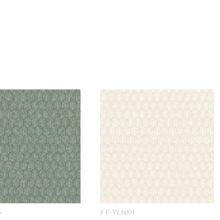
5
# F-VL6001