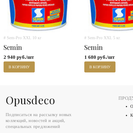
# Sem-Pro XXL 10 кг
# Sem-Pro XXL 5 кг.
Semin
Semin
2 940 руб./шт
1 680 руб./шт
В КОРЗИНУ
В КОРЗИНУ
Оpusdeco
ПРОД
О
Подписаться на рассылку новых
К
коллекций, новостей и акций,
специальных предложений