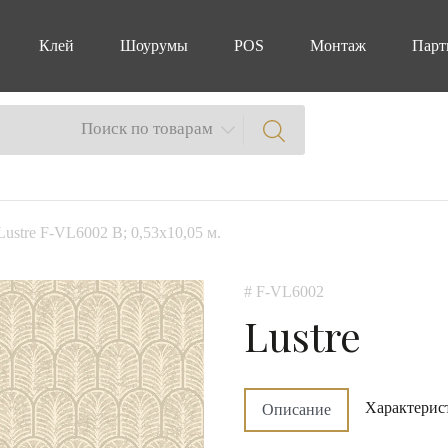
Клей
Шоурумы
POS
Монтаж
Парт
Поиск по товарам
 Lustre F-VL6002 B; 0,53х10,05 м.
# F-VL6002
Lustre
Характерис
Описание