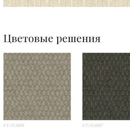
Цветовые решения
# F-VL6004
# F-VL6007