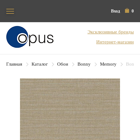
Вход
0
Блок поиска
Эксклюзивные бренды
Интернет-магазин
Главная
Каталог
Обои
Bonny
Memory
Bonny 